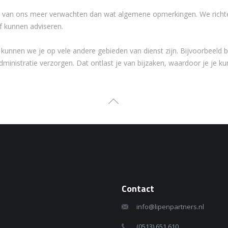
ag je van ons meer verwachten dan wat algemene opmerkingen. We ric
ef kunnen adviseren.
kunnen we je op vele andere gebieden van dienst zijn. Bijvoorbeeld bi
nistratie verzorgen. Dat ontlast je van bijzaken, waardoor je je kun
Contact
info@lipenpartners.nl
(0513) 651 610