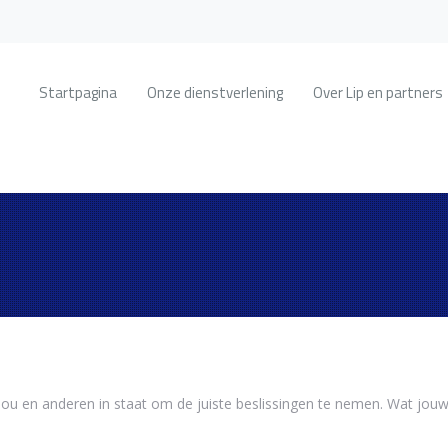
Startpagina
Onze dienstverlening
Over Lip en partners
n jou en anderen in staat om de juiste beslissingen te nemen. Wat jo