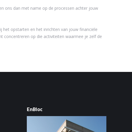
hten ons dan met name op de processen achter jouw
j het opstarten en het inrichten van jouw financiële
t concentreren op die activiteiten waarmee je zelf de
EnBloc