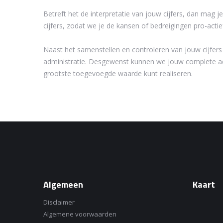
Betreft het de interpretatie van jouw cijfers, dan m
cijfers, zodat we je de kansen of bedreigingen pro-acti
Naast het samenstellen en controleren van jouw cijfers 
administratie. Desgewenst kunnen we jouw complete admi
grootste toegevoegde waarde kunt realiseren.
Algemeen
Kaart
Disclaimer
Algemene voorwaarden