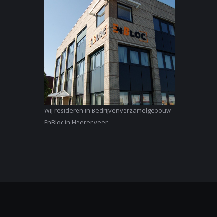
Wij resideren in Bedrijvenverzamelgebouw
EnBloc in Heerenveen.