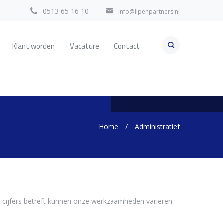
0513 65 16 10
info@lipenpartners.nl
Klant worden
Vacature
Contact
Home
/
Administratief
uw cijfers betreft kunnen onze werkzaamheden variëren